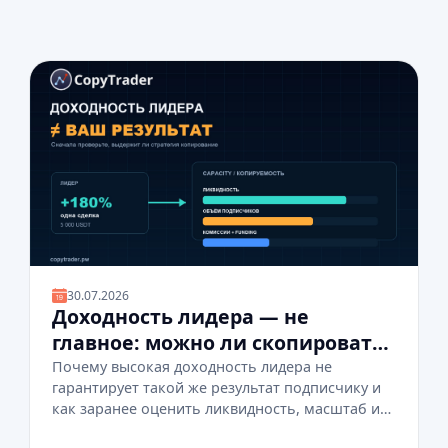
30.07.2026
Доходность лидера — не
главное: можно ли скопировать
его сделки
Почему высокая доходность лидера не
гарантирует такой же результат подписчику и
как заранее оценить ликвидность, масштаб и
издержки копирования.