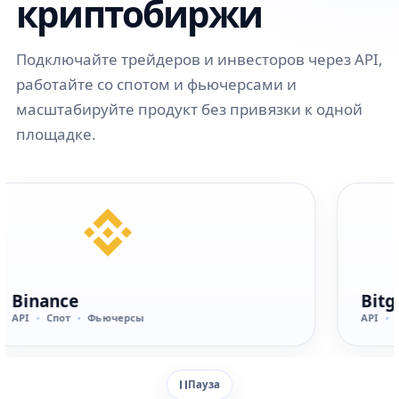
криптобиржи
Подключайте трейдеров и инвесторов через API,
работайте со спотом и фьючерсами и
масштабируйте продукт без привязки к одной
площадке.
Binance
Bitget
PI
Спот
Фьючерсы
API
Спо
Пауза