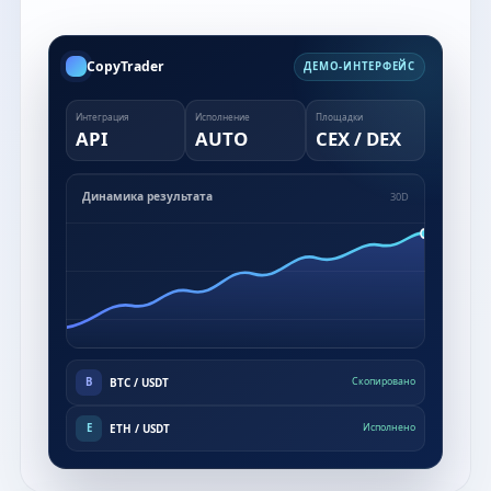
CopyTrader
ДЕМО-ИНТЕРФЕЙС
Интеграция
Исполнение
Площадки
API
AUTO
CEX / DEX
Динамика результата
30D
B
BTC / USDT
Скопировано
E
ETH / USDT
Исполнено