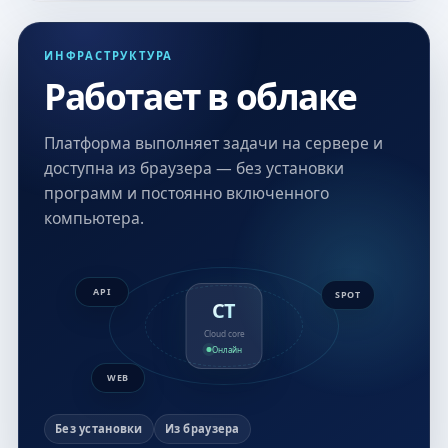
ИНФРАСТРУКТУРА
Работает в облаке
Платформа выполняет задачи на сервере и
доступна из браузера — без установки
программ и постоянно включенного
компьютера.
API
SPOT
CT
Cloud core
Онлайн
WEB
Без установки
Из браузера