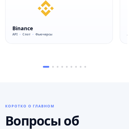
Binance
API
Спот
Фьючерсы
A
КОРОТКО О ГЛАВНОМ
Вопросы об